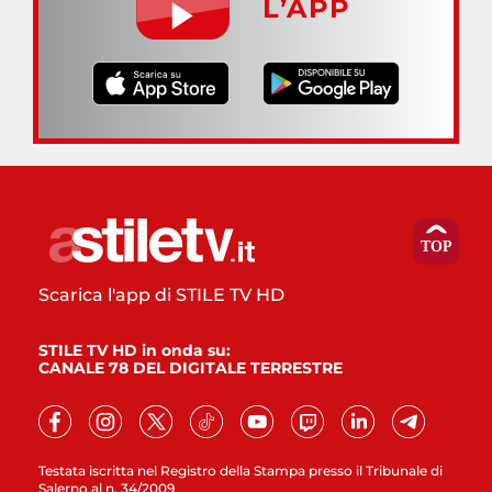
L’APP
Scarica l'app di STILE TV HD
STILE TV HD in onda su:
CANALE 78 DEL DIGITALE TERRESTRE
Testata iscritta nel Registro della Stampa presso il Tribunale di
Salerno al n. 34/2009