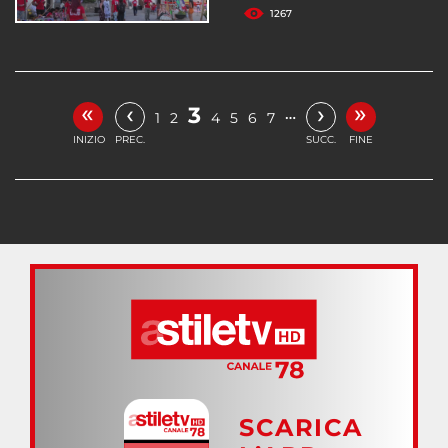
1267
«
»
‹
›
3
…
1
2
4
5
6
7
INIZIO
PREC.
SUCC.
FINE
SCARICA