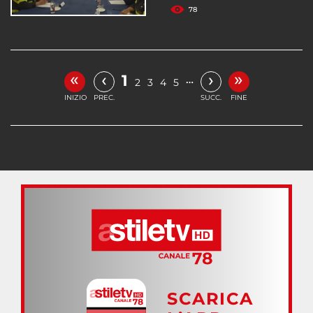
78
«
»
‹
›
1
…
2
3
4
5
INIZIO
PREC.
SUCC.
FINE
SCARICA