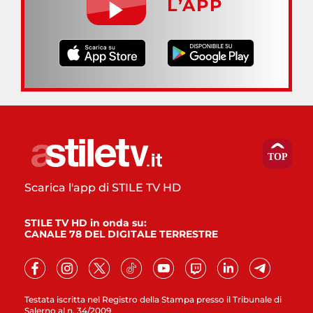
L’APP
Scarica l'app di STILE TV HD
STILE TV HD in onda su:
CANALE 78 DEL DIGITALE TERRESTRE
Testata iscritta nel Registro della Stampa presso il Tribunale di
Salerno al n. 34/2009