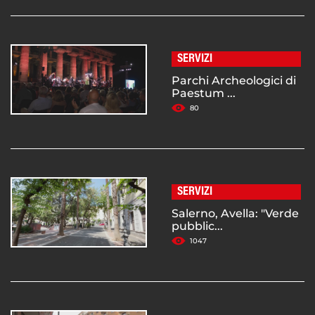
SERVIZI
Parchi Archeologici di
Paestum ...
80
SERVIZI
Salerno, Avella: "Verde
pubblic...
1047