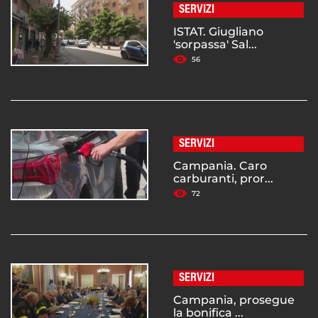
SERVIZI
ISTAT. Giugliano
'sorpassa' Sal...
56
SERVIZI
Campania. Caro
carburanti, pror...
72
SERVIZI
Campania, prosegue
la bonifica ...