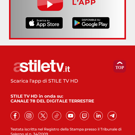
L’APP
Scarica l'app di STILE TV HD
STILE TV HD in onda su:
CANALE 78 DEL DIGITALE TERRESTRE
Testata iscritta nel Registro della Stampa presso il Tribunale di
Salerno al n. 34/2009