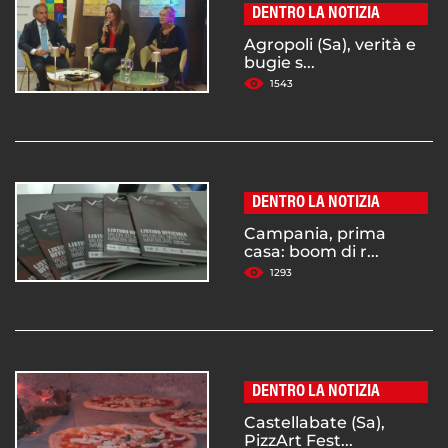
DENTRO LA NOTIZIA
Agropoli (Sa), verità e
bugie s...
1543
DENTRO LA NOTIZIA
Campania, prima
casa: boom di r...
1293
DENTRO LA NOTIZIA
Castellabate (Sa),
PizzArt Fest...