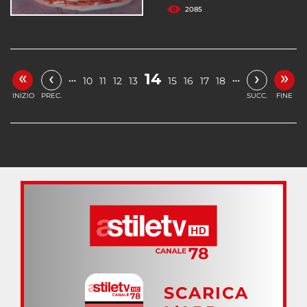
2085
«
»
‹
›
14
…
…
10
11
12
13
15
16
17
18
INIZIO
PREC.
SUCC.
FINE
SCARICA