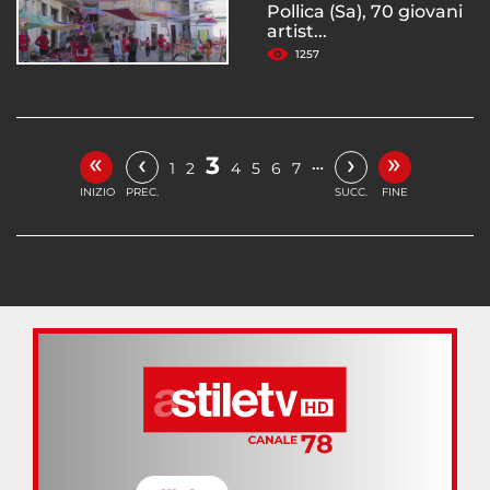
Pollica (Sa), 70 giovani
artist...
1257
«
»
‹
›
3
…
1
2
4
5
6
7
INIZIO
PREC.
SUCC.
FINE