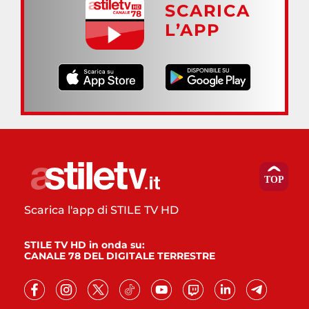
SCARICA
L’APP
Scarica l'app di STILE TV HD
STILE TV HD in onda su:
CANALE 78 DEL DIGITALE TERRESTRE