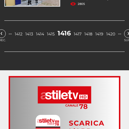
2805
‹
1416
…
…
1412
1413
1414
1415
1417
1418
1419
1420
REC.
SU
SCARICA