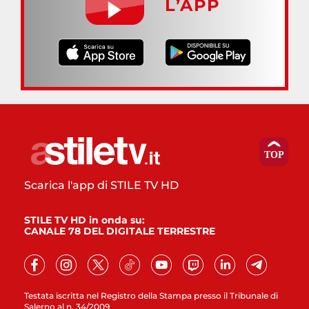
L’APP
Scarica l'app di STILE TV HD
STILE TV HD in onda su:
CANALE 78 DEL DIGITALE TERRESTRE
Testata iscritta nel Registro della Stampa presso il Tribunale di
Salerno al n. 34/2009