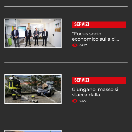
SERVIZI
“Focus socio
economico sulla ci...
6457
SERVIZI
Giungano, masso si
stacca dalla...
7322