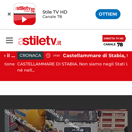
Stile TV HD
OTTIENI
Canale 78
Striano, minaccia di morte il sindaco: 67enne ai domiciliari
Castellammare di Stabia, furto dal parrucchiere con cappuccio bianco e machete: 53enne in manette
CRONACA
09:49
ione
CASTELLAMMARE DI STABIA. Non siamo negli Stati Uniti,
né nell...