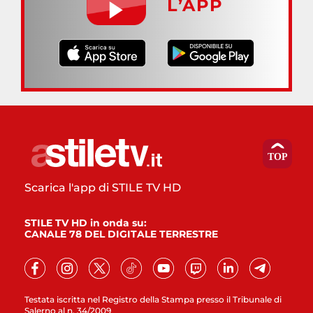
L’APP
Scarica l'app di STILE TV HD
STILE TV HD in onda su:
CANALE 78 DEL DIGITALE TERRESTRE
Testata iscritta nel Registro della Stampa presso il Tribunale di
Salerno al n. 34/2009