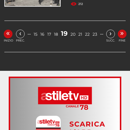
212
«
»
‹
›
19
…
…
15
16
17
18
20
21
22
23
INIZIO
PREC.
SUCC.
FINE
SCARICA