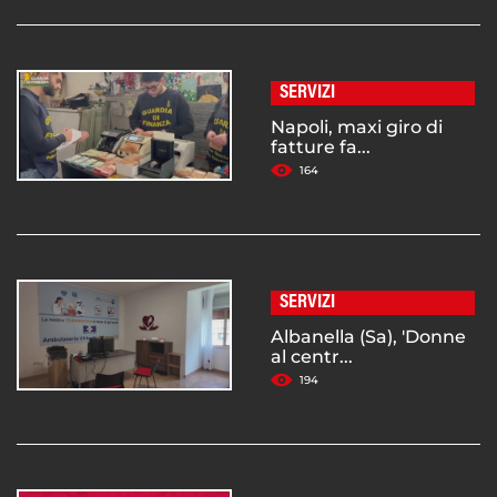
SERVIZI
Napoli, maxi giro di
fatture fa...
164
SERVIZI
Albanella (Sa), 'Donne
al centr...
194