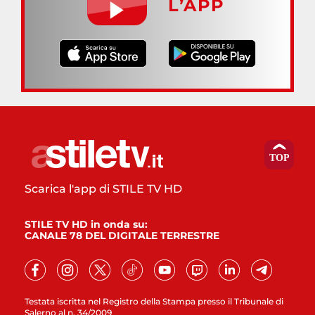
L’APP
Scarica l'app di STILE TV HD
STILE TV HD in onda su:
CANALE 78 DEL DIGITALE TERRESTRE
Testata iscritta nel Registro della Stampa presso il Tribunale di
Salerno al n. 34/2009