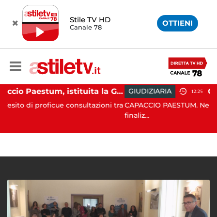
Stile TV HD
OTTIENI
Canale 78
Capaccio Paestum, istituita la Guardia Medica Turistica presso il Psaut di Piazza Santini
GIUDIZIARIA
12:25
cue consultazioni tra
CAPACCIO PAESTUM. Nell’ambito delle cos
finaliz...