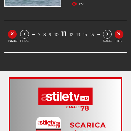
177
«
»
‹
›
11
…
…
7
8
9
10
12
13
14
15
INIZIO
PREC.
SUCC.
FINE
SCARICA