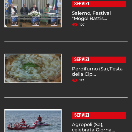
SERVIZI
Salerno, Festival
"Mogol Battis...
107
SERVIZI
Perdifumo (Sa),'Festa
della Cip...
123
SERVIZI
Agropoli (Sa),
celebrata Giorna...