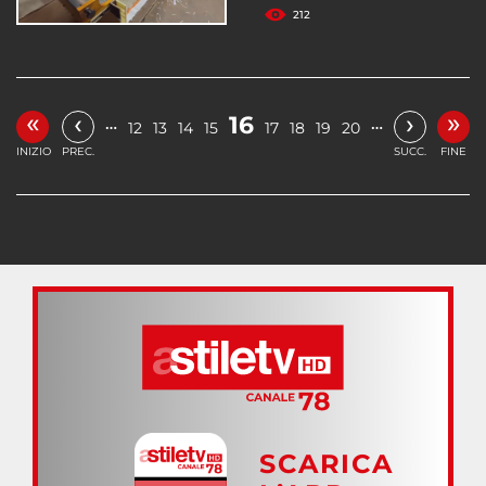
212
«
»
‹
›
16
…
…
12
13
14
15
17
18
19
20
INIZIO
PREC.
SUCC.
FINE
SCARICA