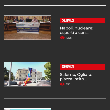
SERVIZI
Napoli, nucleare:
esperti a con...
1225
SERVIZI
Salerno, Ogliara:
piazza intito...
138