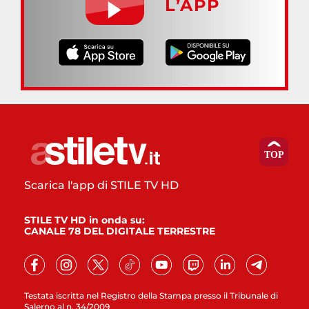
L’APP
Scarica l'app di STILE TV HD
STILE TV HD in onda su:
CANALE 78 DEL DIGITALE TERRESTRE
Testata iscritta nel Registro della Stampa presso il Tribunale di
Salerno al n. 34/2009