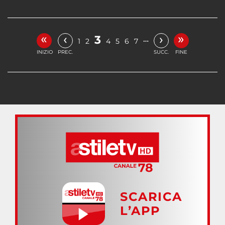
«
»
‹
›
3
…
1
2
4
5
6
7
INIZIO
PREC.
SUCC.
FINE
SCARICA
L’APP