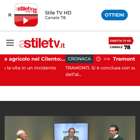
Stile TV HD
OTTIENI
Canale 78
Incidente agricolo nel Cilento: trattore si ribalta, muore 71enne
CRONACA
15:14
n un incidente
TRAMONTI. Si è conclusa con successo, alle 
dell’al...