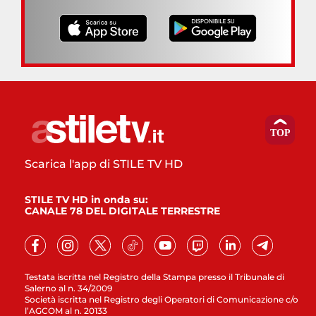
Scarica l'app di STILE TV HD
STILE TV HD in onda su:
CANALE 78 DEL DIGITALE TERRESTRE
Testata iscritta nel Registro della Stampa presso il Tribunale di
Salerno al n. 34/2009
Società iscritta nel Registro degli Operatori di Comunicazione c/o
l’AGCOM al n. 20133