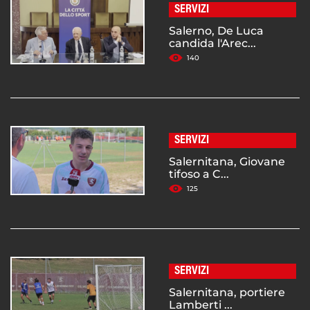
SERVIZI
Salerno, De Luca
candida l'Arec...
140
SERVIZI
Salernitana, Giovane
tifoso a C...
125
SERVIZI
Salernitana, portiere
Lamberti ...