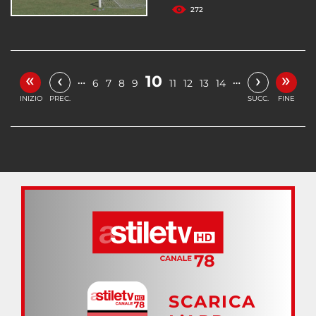
272
«
»
‹
›
10
…
…
6
7
8
9
11
12
13
14
INIZIO
PREC.
SUCC.
FINE
SCARICA