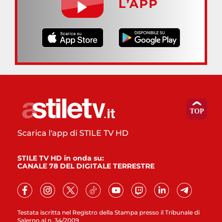
L’APP
Scarica l'app di STILE TV HD
STILE TV HD in onda su:
CANALE 78 DEL DIGITALE TERRESTRE
Testata iscritta nel Registro della Stampa presso il Tribunale di
Salerno al n. 34/2009