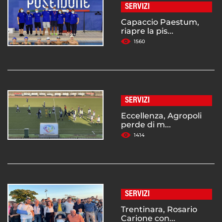
SERVIZI
Capaccio Paestum,
riapre la pis...
1560
SERVIZI
Eccellenza, Agropoli
perde di m...
1414
SERVIZI
Trentinara, Rosario
Carione con...