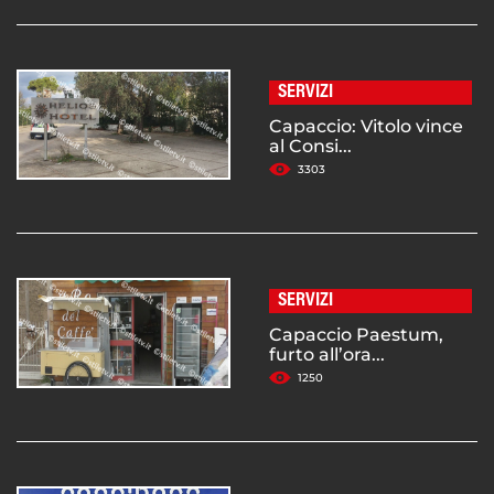
SERVIZI
Capaccio: Vitolo vince
al Consi...
3303
SERVIZI
Capaccio Paestum,
furto all’ora...
1250