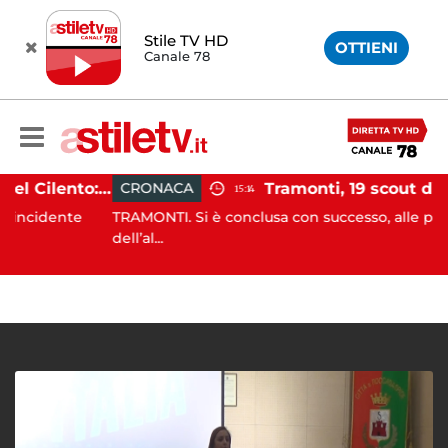
Stile TV HD
OTTIENI
Canale 78
Incidente agricolo nel Cilento: trattore si ribalta, muore 71enne
CRONACA
15:14
dente
TRAMONTI. Si è conclusa con successo, alle prime luci
dell’al...