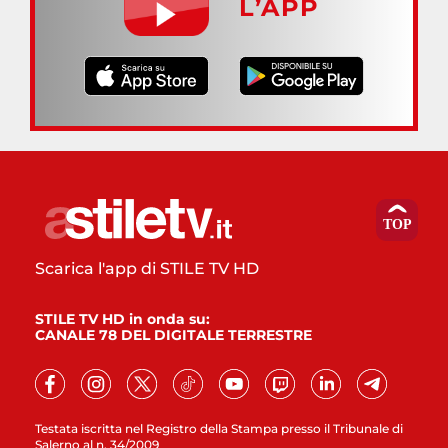
L’APP
Scarica l'app di STILE TV HD
STILE TV HD in onda su:
CANALE 78 DEL DIGITALE TERRESTRE
Testata iscritta nel Registro della Stampa presso il Tribunale di
Salerno al n. 34/2009