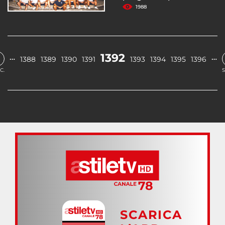
1988
1392
…
…
1388
1389
1390
1391
1393
1394
1395
1396
C.
S
SCARICA