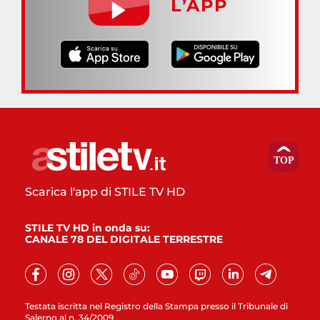
L’APP
Scarica l'app di STILE TV HD
STILE TV HD in onda su:
CANALE 78 DEL DIGITALE TERRESTRE
Testata iscritta nel Registro della Stampa presso il Tribunale di
Salerno al n. 34/2009