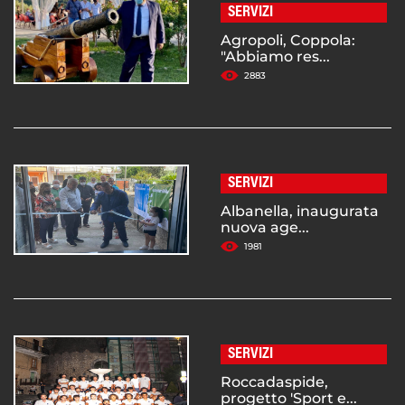
SERVIZI
Agropoli, Coppola:
"Abbiamo res...
2883
SERVIZI
Albanella, inaugurata
nuova age...
1981
SERVIZI
Roccadaspide,
progetto 'Sport e...