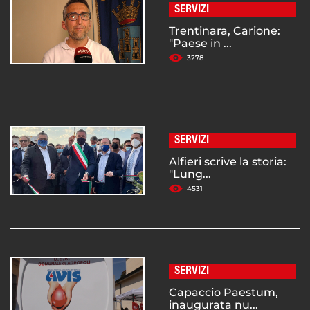
SERVIZI
Trentinara, Carione:
"Paese in ...
3278
SERVIZI
Alfieri scrive la storia:
"Lung...
4531
SERVIZI
Capaccio Paestum,
inaugurata nu...