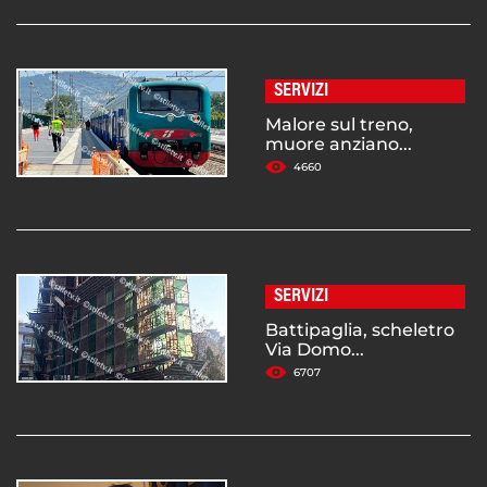
SERVIZI
Malore sul treno,
muore anziano...
4660
SERVIZI
Battipaglia, scheletro
Via Domo...
6707