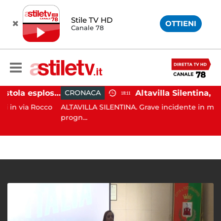
Stile TV HD
OTTIENI
Canale 78
Salerno, colpi di pistola esplosi a Pastena: paura tra i residenti
CRONACA
18:11
ia Rocco
ALTAVILLA SILENTINA. Grave incidente in moto: 19en
progn...