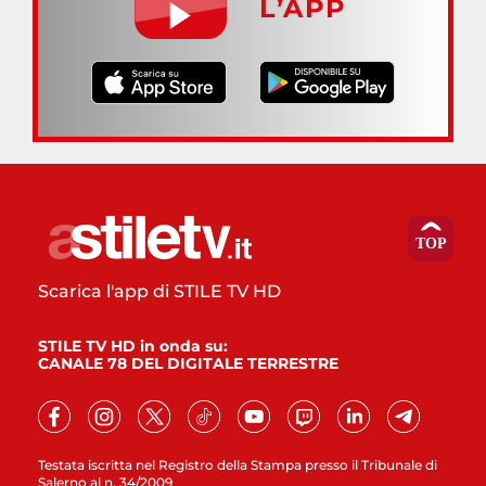
L’APP
Scarica l'app di STILE TV HD
STILE TV HD in onda su:
CANALE 78 DEL DIGITALE TERRESTRE
Testata iscritta nel Registro della Stampa presso il Tribunale di
Salerno al n. 34/2009