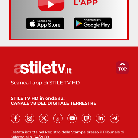
L’APP
Scarica l'app di STILE TV HD
STILE TV HD in onda su:
CANALE 78 DEL DIGITALE TERRESTRE
Testata iscritta nel Registro della Stampa presso il Tribunale di
Salerno al n. 34/2009