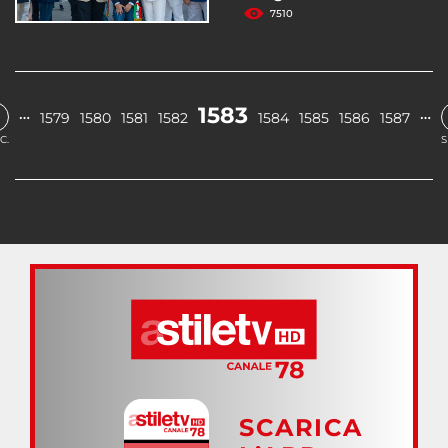
7510
1583
…
…
1579
1580
1581
1582
1584
1585
1586
1587
C.
S
SCARICA