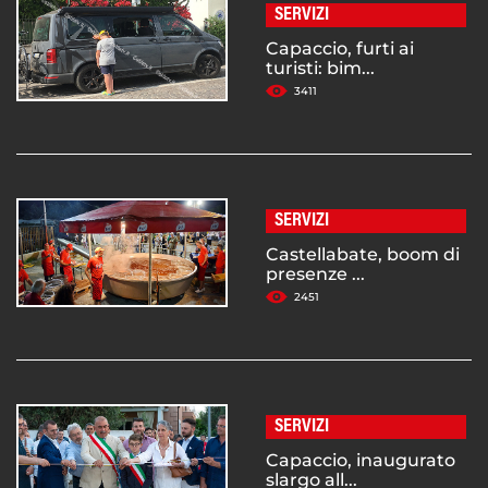
SERVIZI
Capaccio, furti ai
turisti: bim...
3411
SERVIZI
Castellabate, boom di
presenze ...
2451
SERVIZI
Capaccio, inaugurato
slargo all...