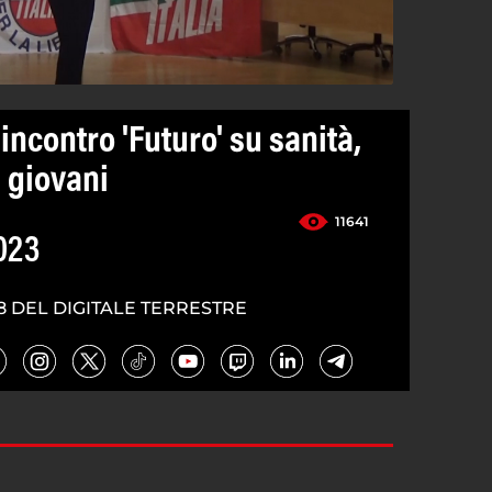
ncontro 'Futuro' su sanità,
e giovani
11641
023
8 DEL DIGITALE TERRESTRE