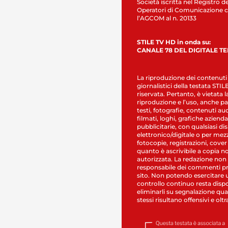
Società iscritta nel Registro de
Operatori di Comunicazione c
l’AGCOM al n. 20133
STILE TV HD in onda su:
CANALE 78 DEL DIGITALE T
La riproduzione dei contenuti
giornalistici della testata STI
riservata. Pertanto, è vietata l
riproduzione e l’uso, anche par
testi, fotografie, contenuti au
filmati, loghi, grafiche aziendal
pubblicitarie, con qualsiasi di
elettronico/digitale o per mez
fotocopie, registrazioni, cover
quanto è ascrivibile a copia n
autorizzata. La redazione non
responsabile dei commenti pr
sito. Non potendo esercitare 
controllo continuo resta dispo
eliminarli su segnalazione qual
stessi risultano offensivi e oltr