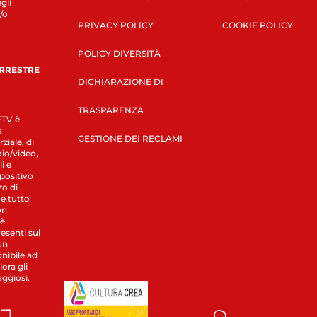
gli
/o
PRIVACY POLICY
COOKIE POLICY
POLICY DIVERSITÀ
ERRESTRE
DICHIARAZIONE DI
TRASPARENZA
LETV è
a
GESTIONE DEI RECLAMI
ziale, di
dio/video,
i e
spositivo
zo di
 e tutto
on
 è
esenti sul
un
nibile ad
ora gli
aggiosi.