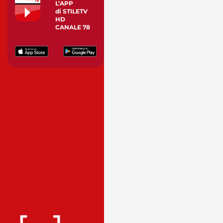
L’APP
di STILETV
HD
CANALE 78