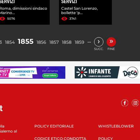
SERVIZI
SERVIZI
Roma, dimissioni sindaco
Castel San Lorenzo,
Marino...
bollette ‘p...
5076
3741
»
›
1855
…
3
1854
1856
1857
1858
1859
SUCC.
FINE
lla
POLICY EDITORIALE
WHISTLEBLOWER
Salerno al
CODICE ETICO CONDOTTA
POLICY