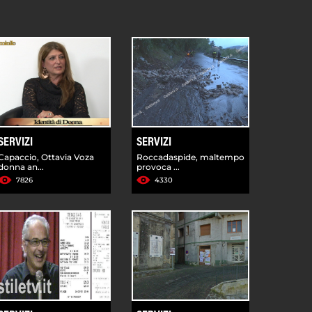
SERVIZI
SERVIZI
Capaccio, Ottavia Voza
Roccadaspide, maltempo
donna an...
provoca ...
7826
4330