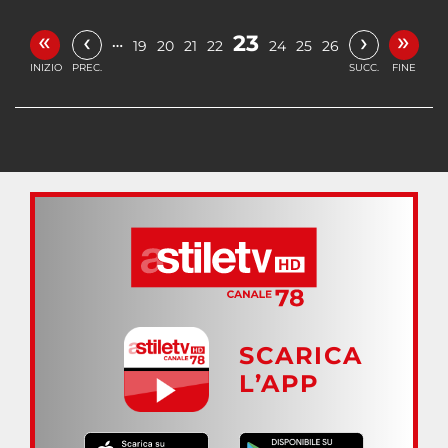
«
»
‹
›
23
…
19
20
21
22
24
25
26
INIZIO
PREC.
SUCC.
FINE
SCARICA
L’APP