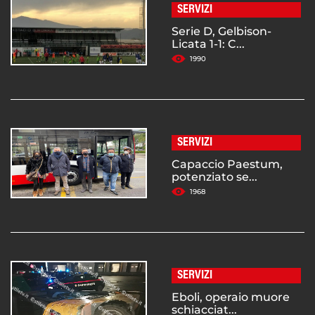
SERVIZI
Serie D, Gelbison-
Licata 1-1: C...
1990
SERVIZI
Capaccio Paestum,
potenziato se...
1968
SERVIZI
Eboli, operaio muore
schiacciat...