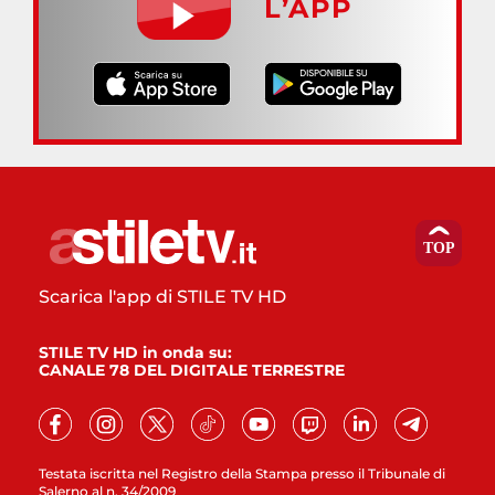
L’APP
Scarica l'app di STILE TV HD
STILE TV HD in onda su:
CANALE 78 DEL DIGITALE TERRESTRE
Testata iscritta nel Registro della Stampa presso il Tribunale di
Salerno al n. 34/2009