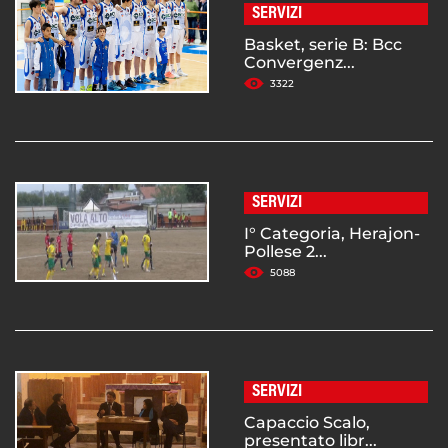
SERVIZI
Basket, serie B: Bcc
Convergenz...
3322
SERVIZI
I° Categoria, Herajon-
Pollese 2...
5088
SERVIZI
Capaccio Scalo,
presentato libr...