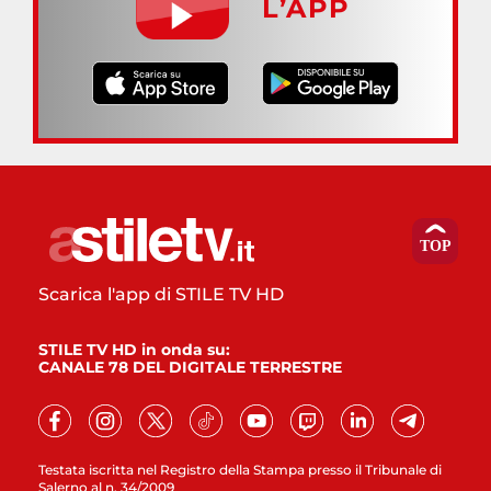
L’APP
Scarica l'app di STILE TV HD
STILE TV HD in onda su:
CANALE 78 DEL DIGITALE TERRESTRE
Testata iscritta nel Registro della Stampa presso il Tribunale di
Salerno al n. 34/2009