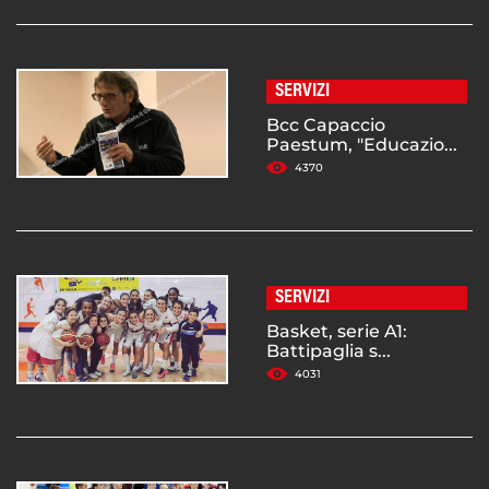
SERVIZI
Bcc Capaccio
Paestum, "Educazio...
4370
SERVIZI
Basket, serie A1:
Battipaglia s...
4031