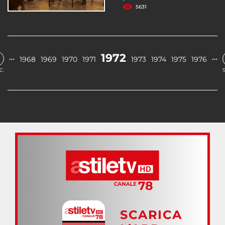
5631
1972
…
…
1968
1969
1970
1971
1973
1974
1975
1976
C.
SCARICA