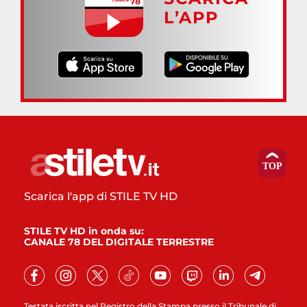
L’APP
Scarica l'app di STILE TV HD
STILE TV HD in onda su:
CANALE 78 DEL DIGITALE TERRESTRE
Testata iscritta nel Registro della Stampa presso il Tribunale di