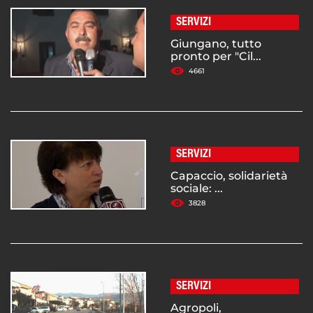
SERVIZI
Giungano, tutto
pronto per "Cil...
4661
SERVIZI
Capaccio, solidarietà
sociale: ...
3828
SERVIZI
Agropoli,