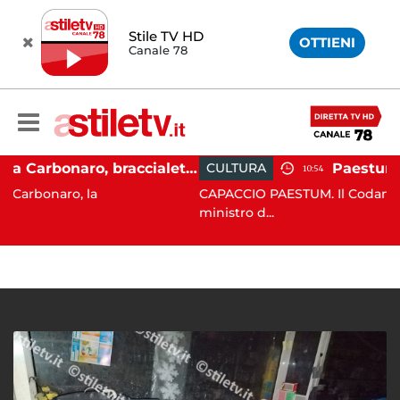
Stile TV HD
OTTIENI
Canale 78
Martina Carbonaro, braccialetto elettronico per i genitori della 14enne uccisa dall'ex
CULTURA
10:54
 la
CAPACCIO PAESTUM. Il Codancos lancia un a
ministro d...