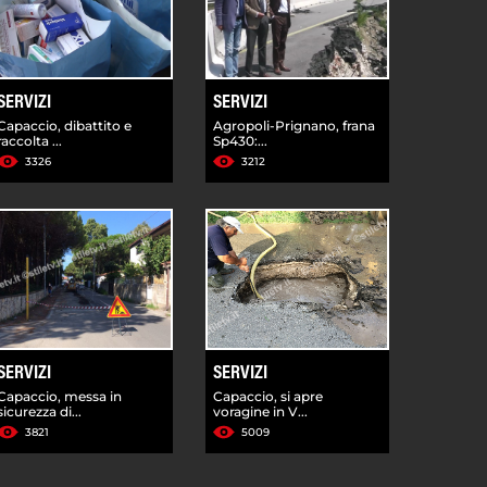
SERVIZI
SERVIZI
Capaccio, dibattito e
Agropoli-Prignano, frana
raccolta ...
Sp430:...
3326
3212
SERVIZI
SERVIZI
Capaccio, messa in
Capaccio, si apre
sicurezza di...
voragine in V...
3821
5009