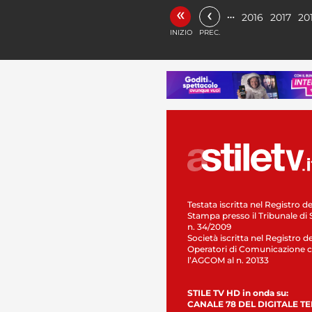
«
‹
…
2016
2017
20
INIZIO
PREC.
Testata iscritta nel Registro de
Stampa presso il Tribunale di 
n. 34/2009
Società iscritta nel Registro de
Operatori di Comunicazione c
l’AGCOM al n. 20133
STILE TV HD in onda su:
CANALE 78 DEL DIGITALE T