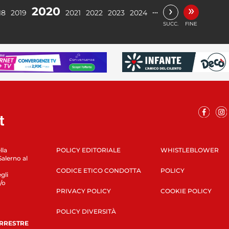
»
›
2020
…
18
2019
2021
2022
2023
2024
SUCC.
FINE
lla
POLICY EDITORIALE
WHISTLEBLOWER
Salerno al
CODICE ETICO CONDOTTA
POLICY
gli
/o
PRIVACY POLICY
COOKIE POLICY
POLICY DIVERSITÀ
ERRESTRE