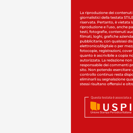
La riproduzione dei contenuti
giornalistici della testata STI
riservata. Pertanto, è vietata l
riproduzione e l’uso, anche par
testi, fotografie, contenuti au
filmati, loghi, grafiche aziendal
pubblicitarie, con qualsiasi di
elettronico/digitale o per mez
fotocopie, registrazioni, cover
quanto è ascrivibile a copia n
autorizzata. La redazione non
responsabile dei commenti pr
sito. Non potendo esercitare 
controllo continuo resta dispo
eliminarli su segnalazione qual
stessi risultano offensivi e oltr