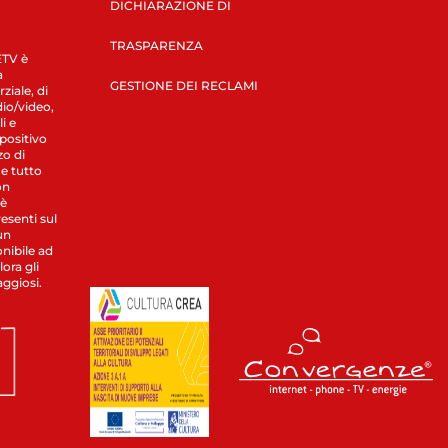
DICHIARAZIONE DI
TRASPARENZA
LETV è
a
GESTIONE DEI RECLAMI
ziale, di
dio/video,
i e
spositivo
zo di
 e tutto
on
 è
esenti sul
un
nibile ad
ora gli
aggiosi.