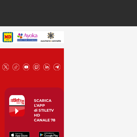
SCARICA
L’APP
di STILETV
HD
CANALE 78