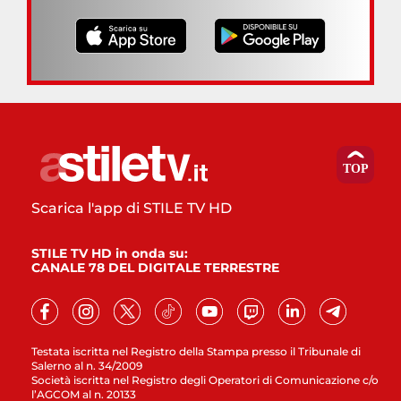
Scarica l'app di STILE TV HD
STILE TV HD in onda su:
CANALE 78 DEL DIGITALE TERRESTRE
Testata iscritta nel Registro della Stampa presso il Tribunale di
Salerno al n. 34/2009
Società iscritta nel Registro degli Operatori di Comunicazione c/o
l’AGCOM al n. 20133