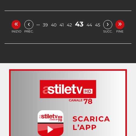
«
»
‹
›
43
…
39
40
41
42
44
45
INIZIO
PREC.
SUCC.
FINE
SCARICA
L’APP