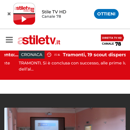
Stile TV HD
OTTIENI
Canale 78
Incidente agricolo nel Cilento: trattore si ribalta, muore 71enne
Tramonti, 19 scout dispersi in montagna salvati dai vigil
CRONACA
15:14
e
TRAMONTI. Si è conclusa con successo, alle prime luci
dell’al...