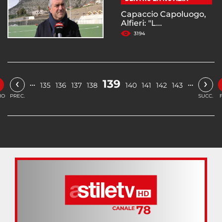
Capaccio Capoluogo,
Alfieri: "L...
3194
‹
›
139
…
…
135
136
137
138
140
141
142
143
IO
PREC.
SUCC.