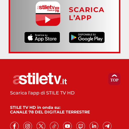
SCARICA
L’APP
Scarica l'app di STILE TV HD
STILE TV HD in onda su:
CANALE 78 DEL DIGITALE TERRESTRE