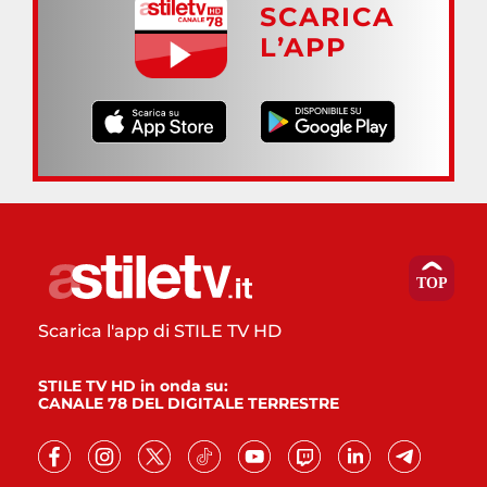
SCARICA
L’APP
Scarica l'app di STILE TV HD
STILE TV HD in onda su:
CANALE 78 DEL DIGITALE TERRESTRE