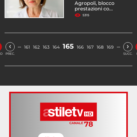
Agropoli, blocco
prestazioni co...
5315
‹
›
165
…
…
161
162
163
164
166
167
168
169
IO
PREC.
SUCC.