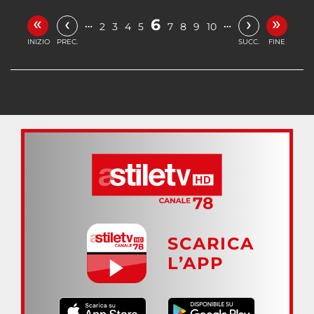
«
»
‹
›
6
…
…
2
3
4
5
7
8
9
10
INIZIO
PREC.
SUCC.
FINE
SCARICA
L’APP