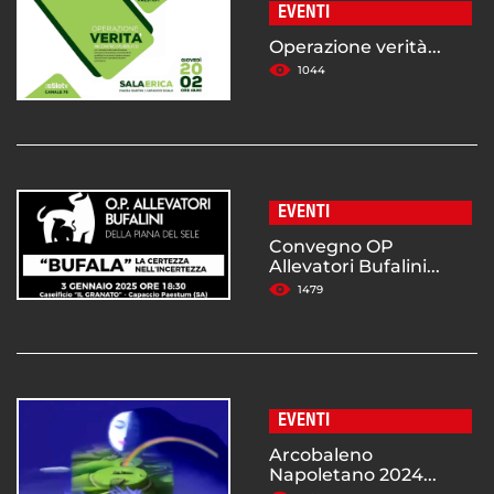
EVENTI
Operazione verità...
1044
EVENTI
Convegno OP
Allevatori Bufalini...
1479
EVENTI
Arcobaleno
Napoletano 2024...