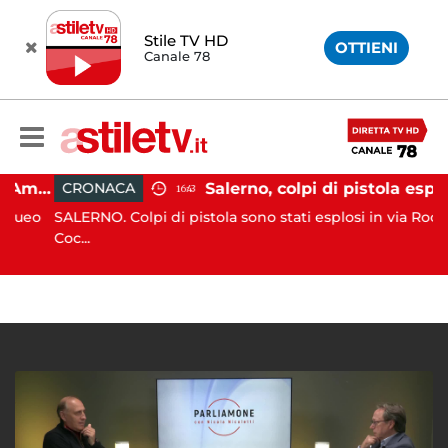
Stile TV HD
OTTIENI
Canale 78
Gozzo affonda in Costiera Amalfitana: occupanti soccorsi da altri natanti
Salerno, colpi di pistola esplosi a Pastena: paura tra i residenti
CRONACA
16:43
ueo
SALERNO. Colpi di pistola sono stati esplosi in via Rocco
Coc...