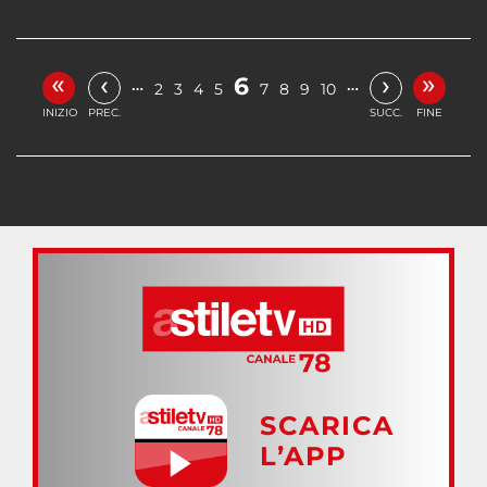
«
»
‹
›
6
…
…
2
3
4
5
7
8
9
10
INIZIO
PREC.
SUCC.
FINE
SCARICA
L’APP