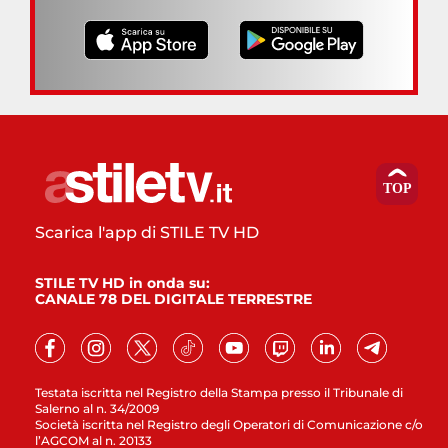
Scarica l'app di STILE TV HD
STILE TV HD in onda su:
CANALE 78 DEL DIGITALE TERRESTRE
Testata iscritta nel Registro della Stampa presso il Tribunale di
Salerno al n. 34/2009
Società iscritta nel Registro degli Operatori di Comunicazione c/o
l’AGCOM al n. 20133