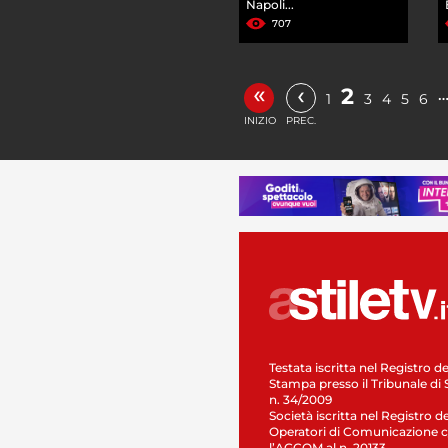
Napoli...
707
«
‹
2
1
3
4
5
6
INIZIO
PREC.
Testata iscritta nel Registro de
Stampa presso il Tribunale di 
n. 34/2009
Società iscritta nel Registro de
Operatori di Comunicazione c
l’AGCOM al n. 20133