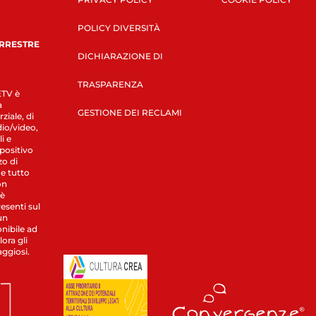
POLICY DIVERSITÀ
ERRESTRE
DICHIARAZIONE DI
TRASPARENZA
LETV è
a
GESTIONE DEI RECLAMI
ziale, di
dio/video,
i e
spositivo
zo di
 e tutto
on
 è
esenti sul
un
nibile ad
ora gli
aggiosi.