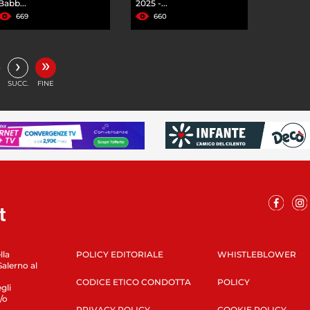
Babb...
2025 -...
669
660
»
›
…
SUCC.
FINE
lla
POLICY EDITORIALE
WHISTLEBLOWER
Salerno al
CODICE ETICO CONDOTTA
POLICY
gli
/o
PRIVACY POLICY
COOKIE POLICY