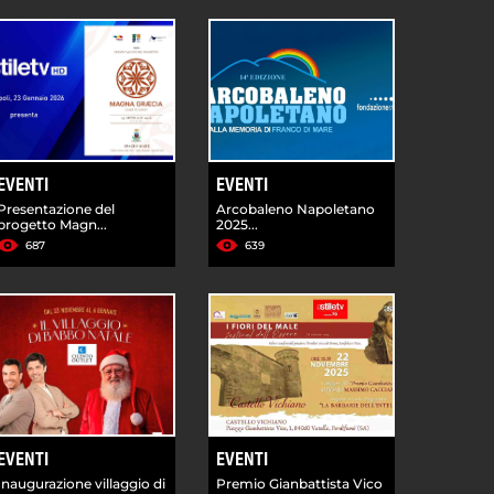
EVENTI
EVENTI
Presentazione del
Arcobaleno Napoletano
progetto Magn...
2025...
687
639
EVENTI
EVENTI
Inaugurazione villaggio di
Premio Gianbattista Vico