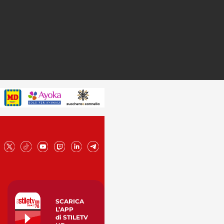
SCARICA
L’APP
di STILETV