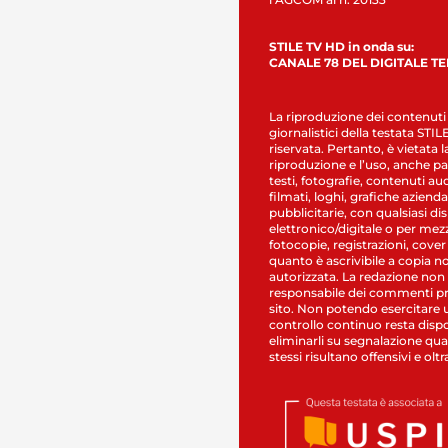
STILE TV HD in onda su:
CANALE 78 DEL DIGITALE T
La riproduzione dei contenuti
giornalistici della testata STI
riservata. Pertanto, è vietata l
riproduzione e l’uso, anche par
testi, fotografie, contenuti au
filmati, loghi, grafiche aziendal
pubblicitarie, con qualsiasi di
elettronico/digitale o per mez
fotocopie, registrazioni, cover
quanto è ascrivibile a copia n
autorizzata. La redazione non
responsabile dei commenti pr
sito. Non potendo esercitare 
controllo continuo resta dispo
eliminarli su segnalazione qual
stessi risultano offensivi e oltr