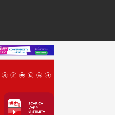
SCARICA
L’APP
di STILETV