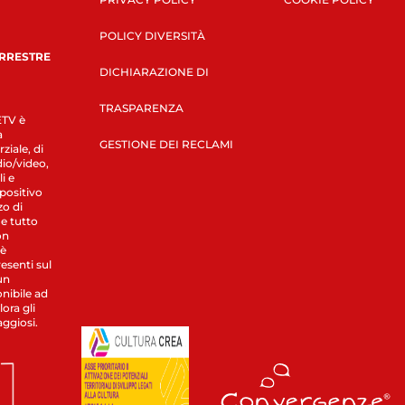
POLICY DIVERSITÀ
ERRESTRE
DICHIARAZIONE DI
TRASPARENZA
LETV è
a
GESTIONE DEI RECLAMI
ziale, di
dio/video,
i e
spositivo
zo di
 e tutto
on
 è
esenti sul
un
nibile ad
ora gli
aggiosi.