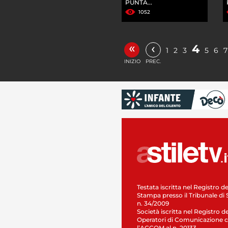
PUNTA...
1052
«
‹
4
1
2
3
5
6
7
INIZIO
PREC.
Testata iscritta nel Registro de
Stampa presso il Tribunale di 
n. 34/2009
Società iscritta nel Registro de
Operatori di Comunicazione c
l’AGCOM al n. 20133