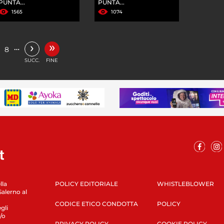
PUNTA...
PUNTA...
1565
1074
»
›
…
8
SUCC.
FINE
lla
POLICY EDITORIALE
WHISTLEBLOWER
Salerno al
CODICE ETICO CONDOTTA
POLICY
gli
/o
PRIVACY POLICY
COOKIE POLICY