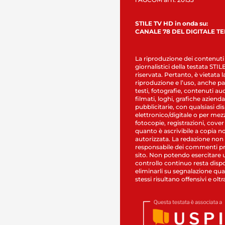
STILE TV HD in onda su:
CANALE 78 DEL DIGITALE T
La riproduzione dei contenuti
giornalistici della testata STI
riservata. Pertanto, è vietata l
riproduzione e l’uso, anche par
testi, fotografie, contenuti au
filmati, loghi, grafiche aziendal
pubblicitarie, con qualsiasi di
elettronico/digitale o per mez
fotocopie, registrazioni, cover
quanto è ascrivibile a copia n
autorizzata. La redazione non
responsabile dei commenti pr
sito. Non potendo esercitare 
controllo continuo resta dispo
eliminarli su segnalazione qual
stessi risultano offensivi e oltr