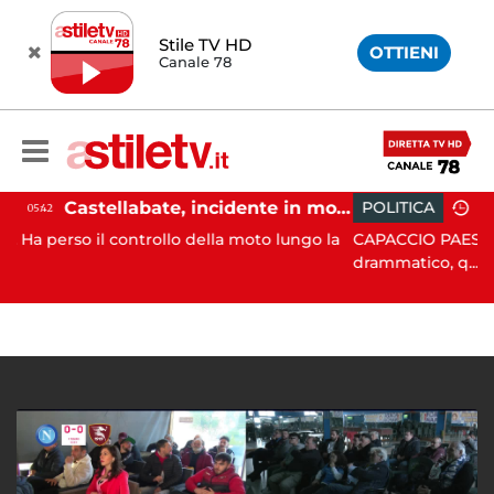
Stile TV HD
OTTIENI
Canale 78
Castellabate, incidente in moto: 27enne in ospedale
POLITICA
19:43
 controllo della moto lungo la
CAPACCIO PAESTUM. È stato u
drammatico, q...