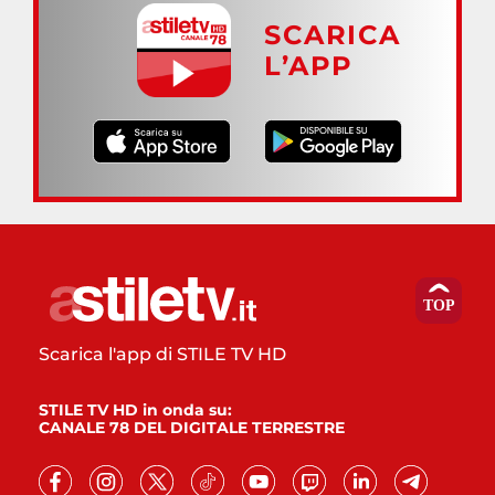
SCARICA
L’APP
Scarica l'app di STILE TV HD
STILE TV HD in onda su:
CANALE 78 DEL DIGITALE TERRESTRE