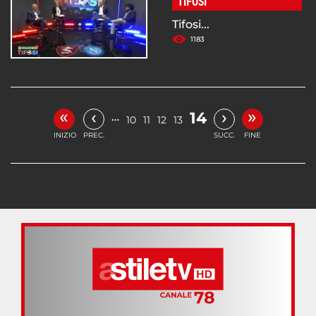
TIFOSI
Tifosi...
1183
«
»
‹
›
14
…
10
11
12
13
INIZIO
PREC.
SUCC.
FINE