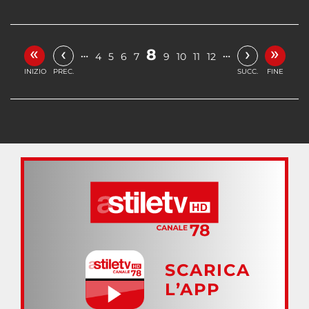
«
»
‹
›
8
…
…
4
5
6
7
9
10
11
12
INIZIO
PREC.
SUCC.
FINE
SCARICA
L’APP