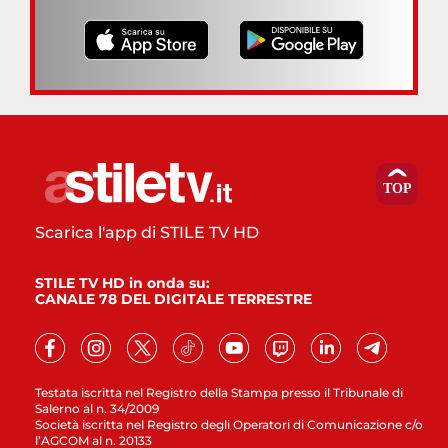
Scarica l'app di STILE TV HD
STILE TV HD in onda su:
CANALE 78 DEL DIGITALE TERRESTRE
Testata iscritta nel Registro della Stampa presso il Tribunale di
Salerno al n. 34/2009
Società iscritta nel Registro degli Operatori di Comunicazione c/o
l’AGCOM al n. 20133