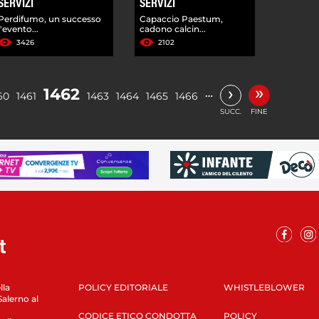
SERVIZI
SERVIZI
Perdifumo, un successo
Capaccio Paestum,
l'evento...
cadono calcin...
3426
2102
»
›
1462
…
60
1461
1463
1464
1465
1466
SUCC.
FINE
lla
POLICY EDITORIALE
WHISTLEBLOWER
Salerno al
CODICE ETICO CONDOTTA
POLICY