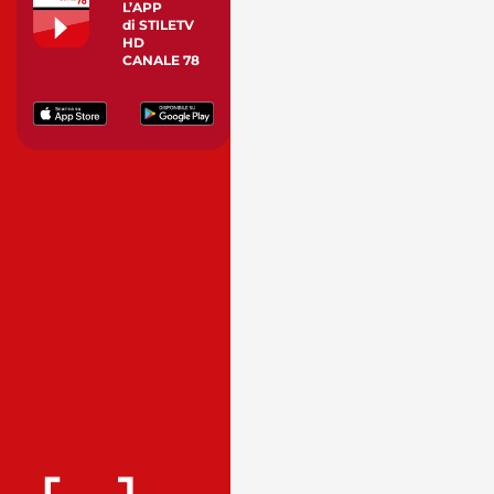
L’APP
di STILETV
HD
CANALE 78