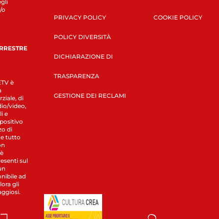
gli
/o
PRIVACY POLICY
COOKIE POLICY
POLICY DIVERSITÀ
ERRESTRE
DICHIARAZIONE DI
TRASPARENZA
LETV è
a
GESTIONE DEI RECLAMI
ziale, di
dio/video,
i e
spositivo
zo di
 e tutto
on
 è
esenti sul
un
nibile ad
ora gli
aggiosi.