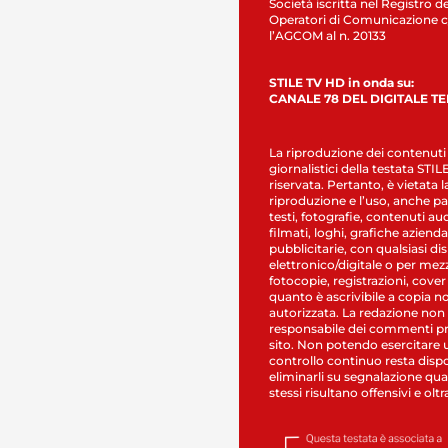
Società iscritta nel Registro de
Operatori di Comunicazione c
l’AGCOM al n. 20133
STILE TV HD in onda su:
CANALE 78 DEL DIGITALE T
La riproduzione dei contenuti
giornalistici della testata STI
riservata. Pertanto, è vietata l
riproduzione e l’uso, anche par
testi, fotografie, contenuti au
filmati, loghi, grafiche aziendal
pubblicitarie, con qualsiasi di
elettronico/digitale o per mez
fotocopie, registrazioni, cover
quanto è ascrivibile a copia n
autorizzata. La redazione non
responsabile dei commenti pr
sito. Non potendo esercitare 
controllo continuo resta dispo
eliminarli su segnalazione qual
stessi risultano offensivi e oltr