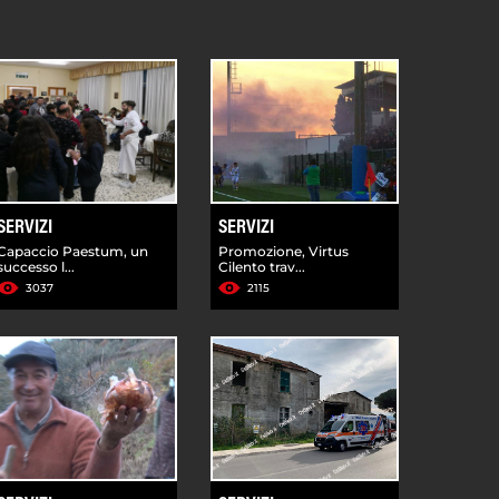
SERVIZI
SERVIZI
Capaccio Paestum, un
Promozione, Virtus
successo l...
Cilento trav...
3037
2115