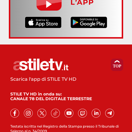
L’APP
Scarica l'app di STILE TV HD
STILE TV HD in onda su:
CANALE 78 DEL DIGITALE TERRESTRE
Testata iscritta nel Registro della Stampa presso il Tribunale di
Salerno al n. 34/2009