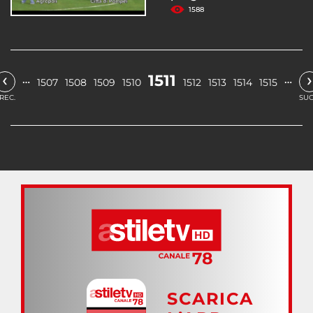
1588
‹
›
1511
…
…
1507
1508
1509
1510
1512
1513
1514
1515
REC.
SUC
SCARICA