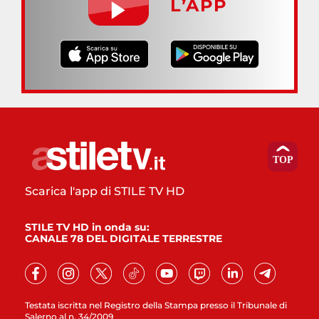
L’APP
Scarica l'app di STILE TV HD
STILE TV HD in onda su:
CANALE 78 DEL DIGITALE TERRESTRE
Testata iscritta nel Registro della Stampa presso il Tribunale di
Salerno al n. 34/2009