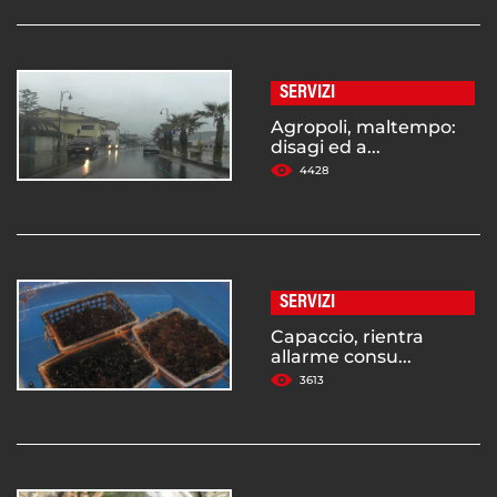
SERVIZI
Agropoli, maltempo:
disagi ed a...
4428
SERVIZI
Capaccio, rientra
allarme consu...
3613