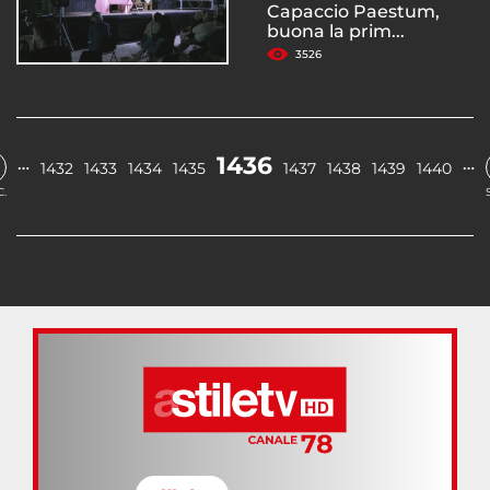
Capaccio Paestum,
buona la prim...
3526
1436
…
…
1432
1433
1434
1435
1437
1438
1439
1440
.