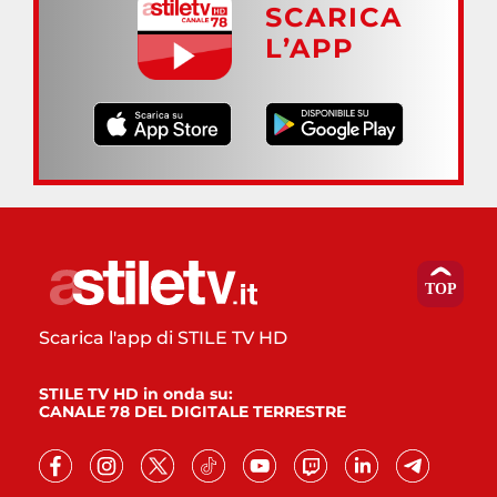
SCARICA
L’APP
Scarica l'app di STILE TV HD
STILE TV HD in onda su:
CANALE 78 DEL DIGITALE TERRESTRE