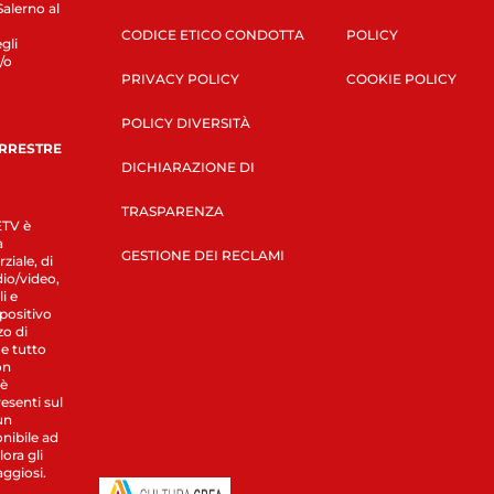
Salerno al
CODICE ETICO CONDOTTA
POLICY
gli
/o
PRIVACY POLICY
COOKIE POLICY
POLICY DIVERSITÀ
ERRESTRE
DICHIARAZIONE DI
TRASPARENZA
LETV è
a
GESTIONE DEI RECLAMI
ziale, di
dio/video,
i e
spositivo
zo di
 e tutto
on
 è
esenti sul
un
nibile ad
ora gli
aggiosi.