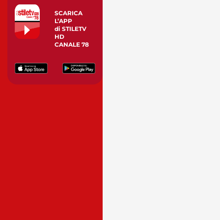
SCARICA
L’APP
di STILETV
HD
CANALE 78