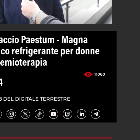
paccio Paestum - Magna
sco refrigerante per donne
hemioterapia
11060
4
8 DEL DIGITALE TERRESTRE