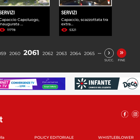
SERVIZI
SERVIZI
Capaccio Capoluogo,
Capaccio, scazzottata tra
inaugurata ...
extra...
11778
5321
»
›
2061
…
059
2060
2062
2063
2064
2065
SUCC.
FINE
lla
POLICY EDITORIALE
WHISTLEBLOWER