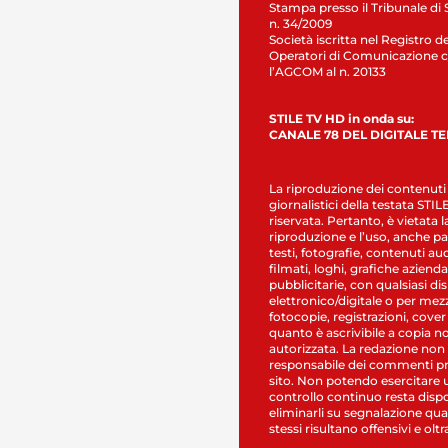
Stampa presso il Tribunale di 
n. 34/2009
Società iscritta nel Registro de
Operatori di Comunicazione c
l’AGCOM al n. 20133
STILE TV HD in onda su:
CANALE 78 DEL DIGITALE T
La riproduzione dei contenuti
giornalistici della testata STI
riservata. Pertanto, è vietata l
riproduzione e l’uso, anche par
testi, fotografie, contenuti au
filmati, loghi, grafiche aziendal
pubblicitarie, con qualsiasi di
elettronico/digitale o per mez
fotocopie, registrazioni, cover
quanto è ascrivibile a copia n
autorizzata. La redazione non
responsabile dei commenti pr
sito. Non potendo esercitare 
controllo continuo resta dispo
eliminarli su segnalazione qual
stessi risultano offensivi e oltr