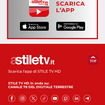
SCARICA
L’APP
Scarica l'app di STILE TV HD
STILE TV HD in onda su:
CANALE 78 DEL DIGITALE TERRESTRE