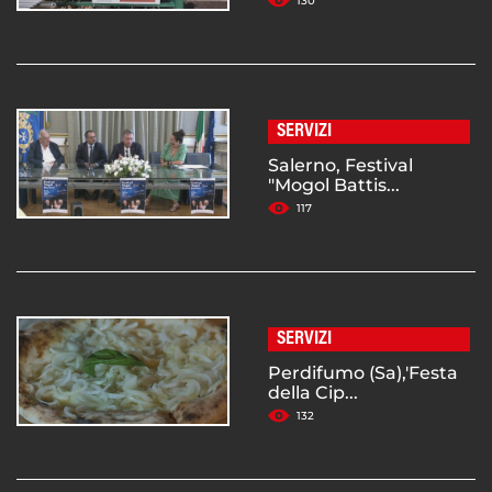
130
SERVIZI
Salerno, Festival
"Mogol Battis...
117
SERVIZI
Perdifumo (Sa),'Festa
della Cip...
132