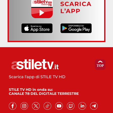
SCARICA
L’APP
Scarica l'app di STILE TV HD
STILE TV HD in onda su:
CANALE 78 DEL DIGITALE TERRESTRE