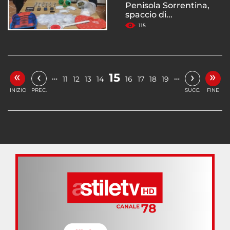
Penisola Sorrentina,
spaccio di...
115
«
»
‹
›
15
…
…
11
12
13
14
16
17
18
19
INIZIO
PREC.
SUCC.
FINE