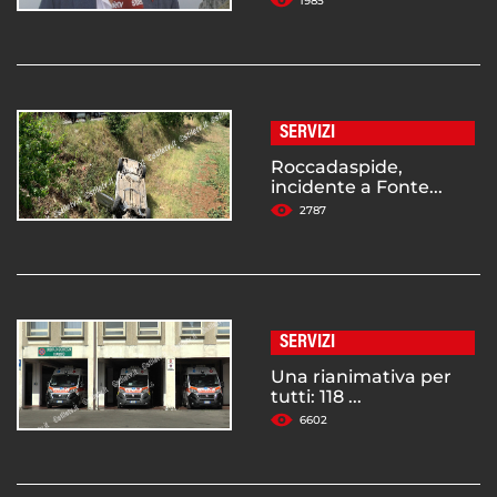
1985
SERVIZI
Roccadaspide,
incidente a Fonte...
2787
SERVIZI
Una rianimativa per
tutti: 118 ...
6602