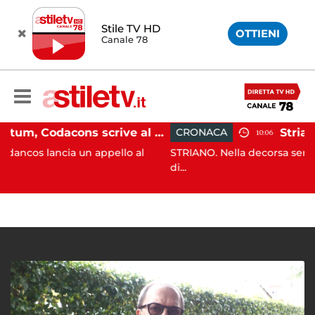
Stile TV HD
OTTIENI
Canale 78
Paestum, Codacons scrive al ministro Giuli: "Rilanciare scavi dell'Anfiteatro nell'area archeologica"
CRONACA
10:06
a un appello al
STRIANO. Nella decorsa serata i Carabinier
di...