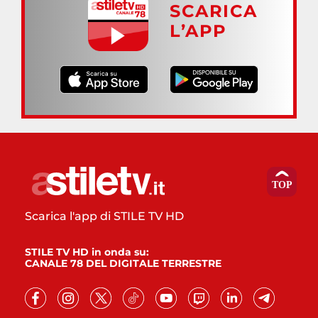
SCARICA
L’APP
Scarica l'app di STILE TV HD
STILE TV HD in onda su:
CANALE 78 DEL DIGITALE TERRESTRE