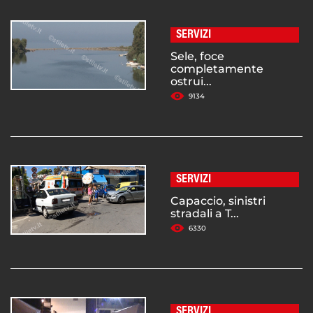
SERVIZI
Sele, foce
completamente
ostrui...
9134
SERVIZI
Capaccio, sinistri
stradali a T...
6330
SERVIZI