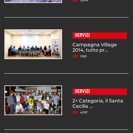
3904
SERVIZI
Campagna Village
2014, tutto pr...
3163
SERVIZI
2^ Categoria, il Santa
Cecilia ...
4297