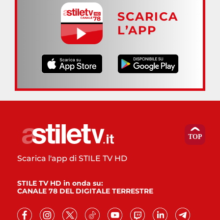
SCARICA
L’APP
Scarica l'app di STILE TV HD
STILE TV HD in onda su:
CANALE 78 DEL DIGITALE TERRESTRE