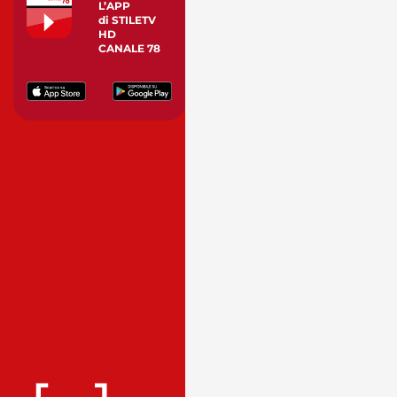
L’APP
di STILETV
HD
CANALE 78