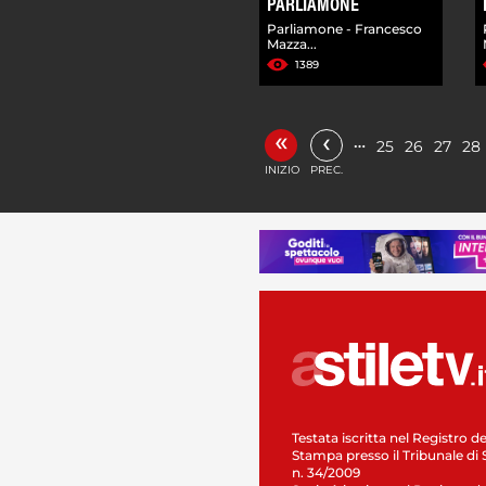
PARLIAMONE
Parliamone - Francesco
Mazza...
1389
«
‹
…
25
26
27
28
INIZIO
PREC.
Testata iscritta nel Registro de
Stampa presso il Tribunale di 
n. 34/2009