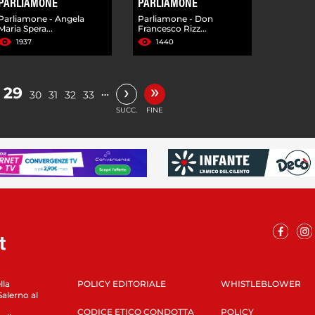
PARLIAMONE
PARLIAMONE
Parliamone - Angela
Parliamone - Don
Maria Spera...
Francesco Rizz...
1937
1440
»
›
29
…
30
31
32
33
SUCC.
FINE
lla
POLICY EDITORIALE
WHISTLEBLOWER
Salerno al
CODICE ETICO CONDOTTA
POLICY