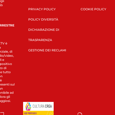
gli
/o
PRIVACY POLICY
COOKIE POLICY
POLICY DIVERSITÀ
ERRESTRE
DICHIARAZIONE DI
TRASPARENZA
LETV è
a
GESTIONE DEI RECLAMI
ziale, di
dio/video,
i e
spositivo
zo di
 e tutto
on
 è
esenti sul
un
nibile ad
ora gli
aggiosi.