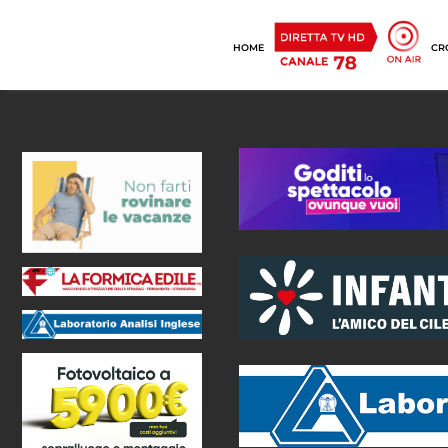
HOME
CR