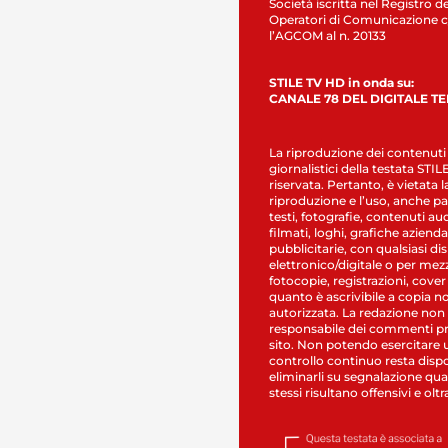
Società iscritta nel Registro de
Operatori di Comunicazione c
l’AGCOM al n. 20133
STILE TV HD in onda su:
CANALE 78 DEL DIGITALE T
La riproduzione dei contenuti
giornalistici della testata STI
riservata. Pertanto, è vietata l
riproduzione e l’uso, anche par
testi, fotografie, contenuti au
filmati, loghi, grafiche aziendal
pubblicitarie, con qualsiasi di
elettronico/digitale o per mez
fotocopie, registrazioni, cover
quanto è ascrivibile a copia n
autorizzata. La redazione non
responsabile dei commenti pr
sito. Non potendo esercitare 
controllo continuo resta dispo
eliminarli su segnalazione qual
stessi risultano offensivi e oltr