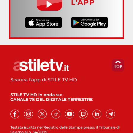
L’APP
Scarica l'app di STILE TV HD
STILE TV HD in onda su:
CANALE 78 DEL DIGITALE TERRESTRE
Testata iscritta nel Registro della Stampa presso il Tribunale di
Salerno al n. 34/2009