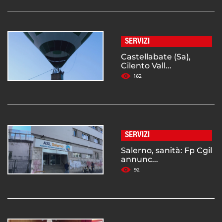
SERVIZI
Castellabate (Sa),
Cilento Vall...
162
SERVIZI
Salerno, sanità: Fp Cgil
annunc...
92