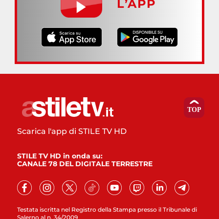
L’APP
Scarica l'app di STILE TV HD
STILE TV HD in onda su:
CANALE 78 DEL DIGITALE TERRESTRE
Testata iscritta nel Registro della Stampa presso il Tribunale di
Salerno al n. 34/2009