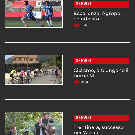
SERVIZI
Eccellenza, Agropoli
chiude sta...
1946
SERVIZI
Ciclismo, a Giungano il
primo M...
4936
SERVIZI
Trentinara, successo
per 'Assag...