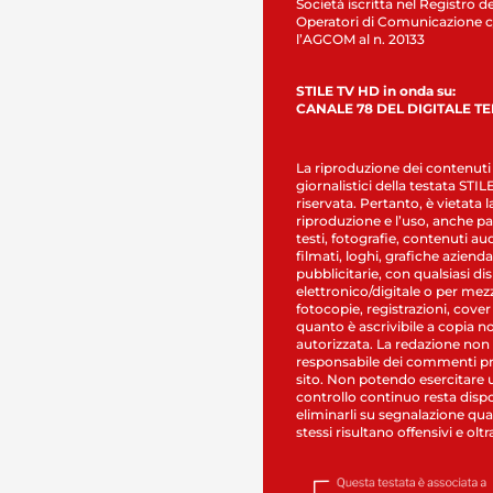
Società iscritta nel Registro de
Operatori di Comunicazione c
l’AGCOM al n. 20133
STILE TV HD in onda su:
CANALE 78 DEL DIGITALE T
La riproduzione dei contenuti
giornalistici della testata STI
riservata. Pertanto, è vietata l
riproduzione e l’uso, anche par
testi, fotografie, contenuti au
filmati, loghi, grafiche aziendal
pubblicitarie, con qualsiasi di
elettronico/digitale o per mez
fotocopie, registrazioni, cover
quanto è ascrivibile a copia n
autorizzata. La redazione non
responsabile dei commenti pr
sito. Non potendo esercitare 
controllo continuo resta dispo
eliminarli su segnalazione qual
stessi risultano offensivi e oltr