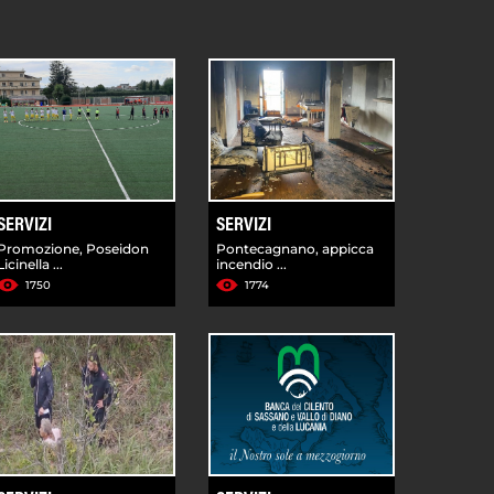
SERVIZI
SERVIZI
Promozione, Poseidon
Pontecagnano, appicca
Licinella ...
incendio ...
1750
1774