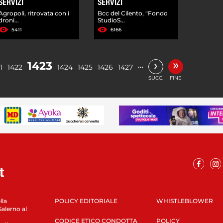
SERVIZI
SERVIZI
Agropoli, ritrovata con i
Bcc del Cilento, “Fondo
droni...
StudioS...
5411
6166
»
›
1423
…
1
1422
1424
1425
1426
1427
SUCC.
FINE
lla
POLICY EDITORIALE
WHISTLEBLOWER
Salerno al
CODICE ETICO CONDOTTA
POLICY