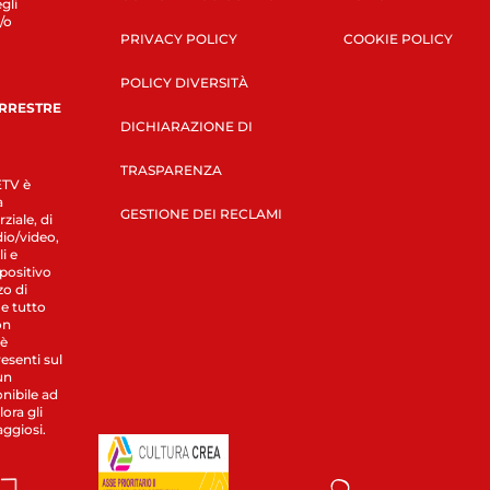
gli
/o
PRIVACY POLICY
COOKIE POLICY
POLICY DIVERSITÀ
ERRESTRE
DICHIARAZIONE DI
TRASPARENZA
LETV è
a
GESTIONE DEI RECLAMI
ziale, di
dio/video,
i e
spositivo
zo di
 e tutto
on
 è
esenti sul
un
nibile ad
ora gli
aggiosi.