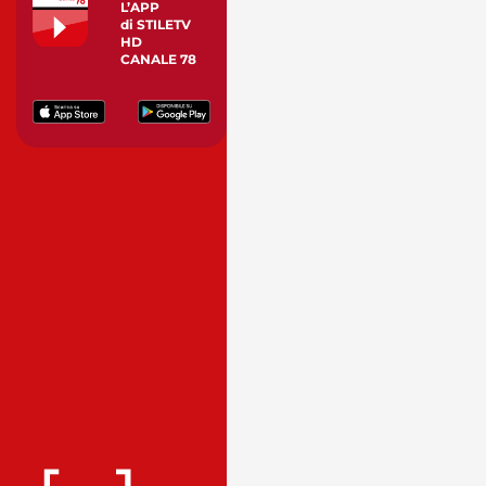
L’APP
di STILETV
HD
CANALE 78