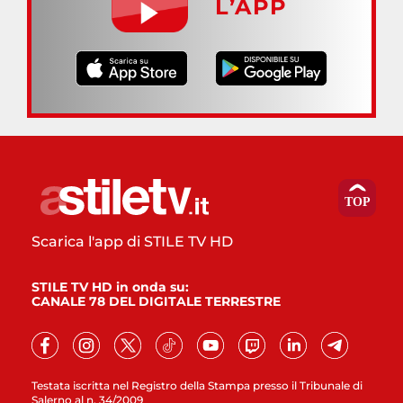
L’APP
Scarica l'app di STILE TV HD
STILE TV HD in onda su:
CANALE 78 DEL DIGITALE TERRESTRE
Testata iscritta nel Registro della Stampa presso il Tribunale di
Salerno al n. 34/2009