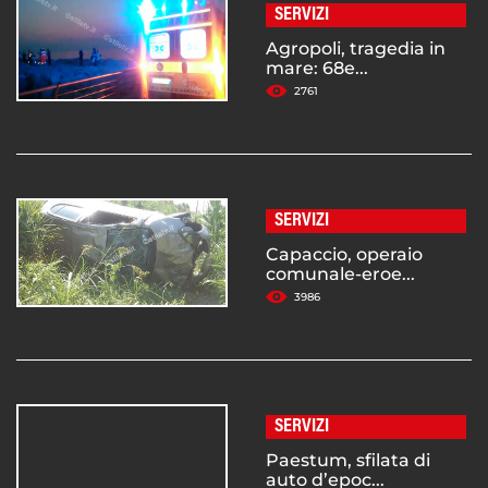
SERVIZI
Agropoli, tragedia in
mare: 68e...
2761
SERVIZI
Capaccio, operaio
comunale-eroe...
3986
SERVIZI
Paestum, sfilata di
auto d’epoc...