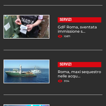
SERVIZI
GdF Roma, sventata
immissione s...
10871
SERVIZI
Roma, maxi sequestro
nelle acqu...
3134