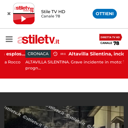
Stile TV HD
OTTIENI
Canale 78
Salerno, colpi di pistola esplosi a Pastena: paura tra i residenti
CRONACA
18:11
Rocco
ALTAVILLA SILENTINA. Grave incidente in moto: 19enne 
progn...