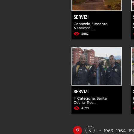
SERVIZI
Capaccio, "Incanto
Natalizio": ...
5882
SERVIZI
I° Categoria, Santa
Cecilia-Rea...
4579
«
‹
…
1963
1964
19