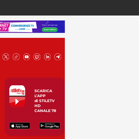
SCARICA
L’APP
di STILETV
HD
CANALE 78