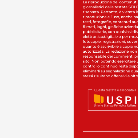
La riproduzione dei contenuti
giornalistici della testata STI
riservata. Pertanto, è vietata l
riproduzione e l’uso, anche par
testi, fotografie, contenuti au
filmati, loghi, grafiche aziendal
pubblicitarie, con qualsiasi di
elettronico/digitale o per mez
fotocopie, registrazioni, cover
quanto è ascrivibile a copia n
autorizzata. La redazione non
responsabile dei commenti pr
sito. Non potendo esercitare 
controllo continuo resta dispo
eliminarli su segnalazione qual
stessi risultano offensivi e oltr