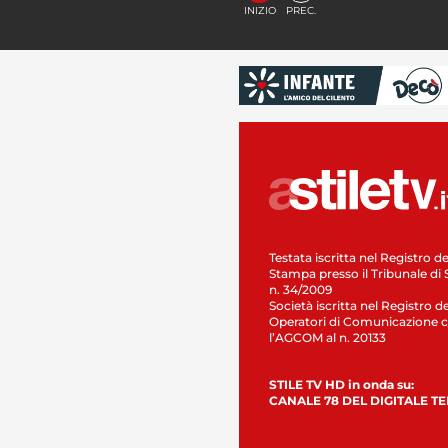
INIZIO
PREC.
Testata iscritta nel Registro de
Stampa presso il Tribunale di 
n. 34/2009
Società iscritta nel Registro de
Operatori di Comunicazione c
l’AGCOM al n. 20133
STILE TV HD in onda su:
CANALE 78 DEL DIGITALE T