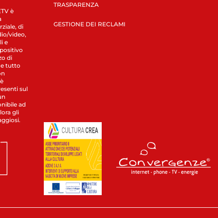
TRASPARENZA
LETV è
a
GESTIONE DEI RECLAMI
ziale, di
dio/video,
i e
spositivo
zo di
 e tutto
on
 è
esenti sul
un
nibile ad
ora gli
aggiosi.