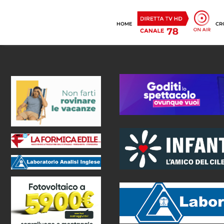
HOME
CR