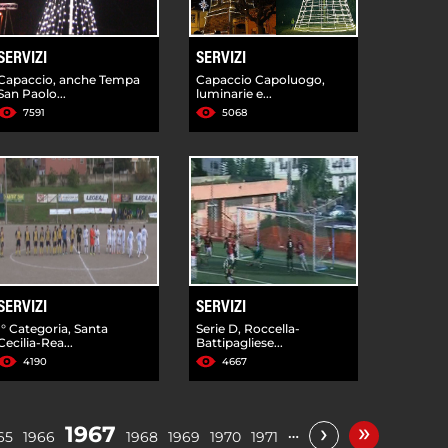
SERVIZI
SERVIZI
Capaccio, anche Tempa
Capaccio Capoluogo,
San Paolo...
luminarie e...
7591
5068
SERVIZI
SERVIZI
I° Categoria, Santa
Serie D, Roccella-
Cecilia-Rea...
Battipagliese...
4190
4667
»
›
1967
…
65
1966
1968
1969
1970
1971