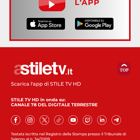
L’APP
Scarica l'app di STILE TV HD
STILE TV HD in onda su:
CANALE 78 DEL DIGITALE TERRESTRE
Testata iscritta nel Registro della Stampa presso il Tribunale di
Salerno al n. 34/2009