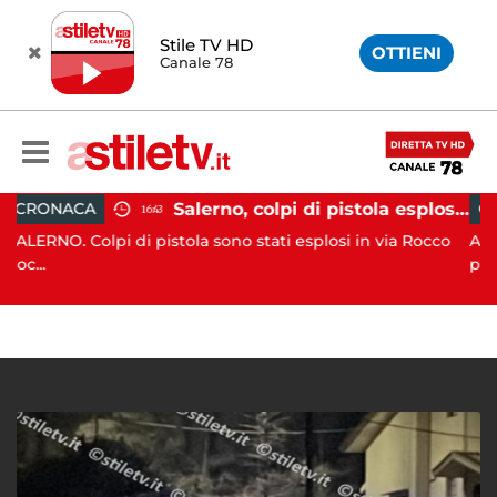
Stile TV HD
OTTIENI
Canale 78
Salerno, colpi di pistola esplosi a Pastena: paura tra i residenti
CRONACA
16:43
lpi di pistola sono stati esplosi in via Rocco
ALTAVILLA SILE
progn...