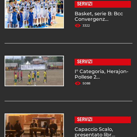
SERVIZI
Basket, serie B: Bcc
Convergenz...
3322
SERVIZI
I° Categoria, Herajon-
Pollese 2...
5088
SERVIZI
Capaccio Scalo,
presentato libr...