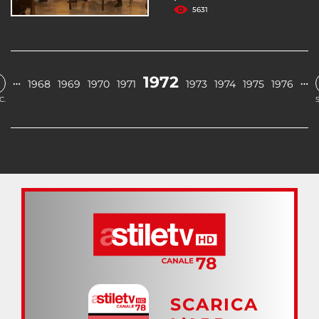
5631
1972
…
…
1968
1969
1970
1971
1973
1974
1975
1976
C.
SCARICA