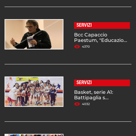
SERVIZI
Bcc Capaccio
Paestum, "Educazio...
4370
SERVIZI
Basket, serie A1:
Battipaglia s...
4032