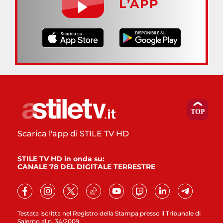
L’APP
Scarica l'app di STILE TV HD
STILE TV HD in onda su:
CANALE 78 DEL DIGITALE TERRESTRE
Testata iscritta nel Registro della Stampa presso il Tribunale di
Salerno al n. 34/2009