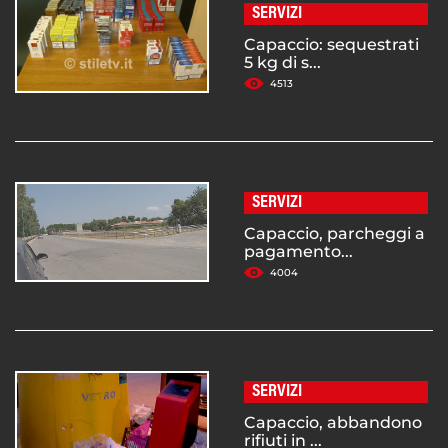
SERVIZI
Capaccio: sequestrati
5 kg di s...
4513
SERVIZI
Capaccio, parcheggi a
pagamento...
4004
SERVIZI
Capaccio, abbandono
rifiuti in ...