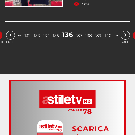
3379
‹
›
136
…
…
132
133
134
135
137
138
139
140
IO
PREC.
SUCC.
SCARICA