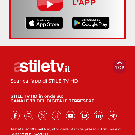
L’APP
Scarica l'app di STILE TV HD
STILE TV HD in onda su:
CANALE 78 DEL DIGITALE TERRESTRE
Testata iscritta nel Registro della Stampa presso il Tribunale di
Salerno al n. 34/2009