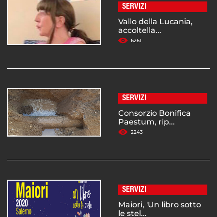
SERVIZI
Vallo della Lucania,
accoltella...
6261
SERVIZI
Consorzio Bonifica
Paestum, rip...
2243
SERVIZI
Maiori, 'Un libro sotto
le stel...