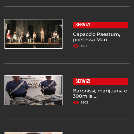
SERVIZI
Capaccio Paestum,
poetessa Mari...
4590
SERVIZI
Baronissi, marijuana e
300mila ...
5902