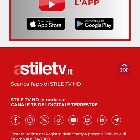
L’APP
Scarica l'app di STILE TV HD
STILE TV HD in onda su:
CANALE 78 DEL DIGITALE TERRESTRE
Testata iscritta nel Registro della Stampa presso il Tribunale di
Salerno al n. 34/2009