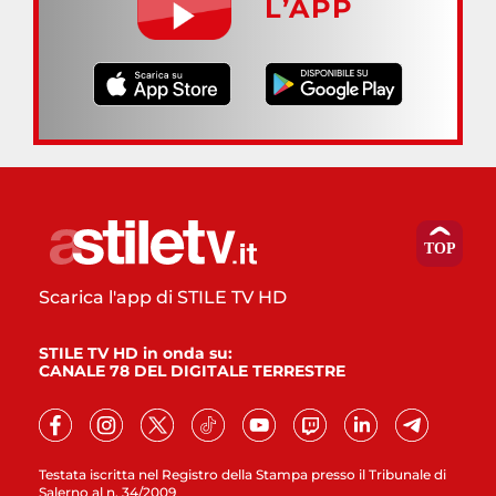
L’APP
Scarica l'app di STILE TV HD
STILE TV HD in onda su:
CANALE 78 DEL DIGITALE TERRESTRE
Testata iscritta nel Registro della Stampa presso il Tribunale di
Salerno al n. 34/2009