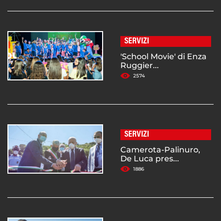
SERVIZI
'School Movie' di Enza
Ruggier...
2574
SERVIZI
Camerota-Palinuro,
De Luca pres...
1886