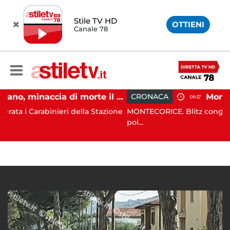
Stile TV HD
OTTIENI
Canale 78
Striano, minaccia di morte il sindaco: 67enne ai domiciliari
CRONACA
06:17
inieri della Stazione
MONTECORICE. Blitz congiunto all’alba di
pol...